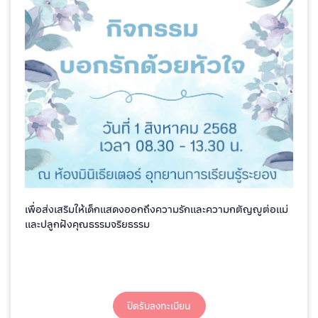
เพื่อส่งเสริมให้เด็กแสดงออกถึงความรักและความกตัญญูต่อแม่
และปลูกฝังคุณธรรมจริยธรรม
ปิดรับลงทะเบียน