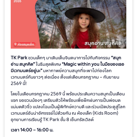
TK Park
ชวนเด็กๆ มาเติมเต็มจินตนาการไปกับกิจกรรม
“สนุก
อ่าน สนุกคิด”
ในธีมสุดพิเศษ
“Magic within you ในมือของเธอ
มีเวทมนตร์อยู่นะ”
มหากาพย์ความสนุกที่จะพาไปท่องโลก
เวทมนตร์กันยาวๆ ต่อเนื่อง ตั้งแต่เดือนกรกฎาคม – กันยายน
2569 นี้!
โดยในเดือนกรกฎาคม 2569 นี้ พร้อมประเดิมความสนุกเป็นเดือน
แรก ขอชวนน้องๆ เตรียมตัวให้พร้อมเพื่อฝึกฝนการเป็นพ่อมด
แม่มดตัวจิ๋ว แปลงโฉมเป็นผู้พิทักษ์ความดี และร่วมเปิดประตูสู่โลก
เวทมนตร์อันน่าอัศจรรย์ไปด้วยกัน ณ ห้องเด็ก (Kids Room)
อุทยานการเรียนรู้ TK Park ชั้น 8 เซ็นทรัลเวิลด์
เวลา 14:00 – 16:00 น.