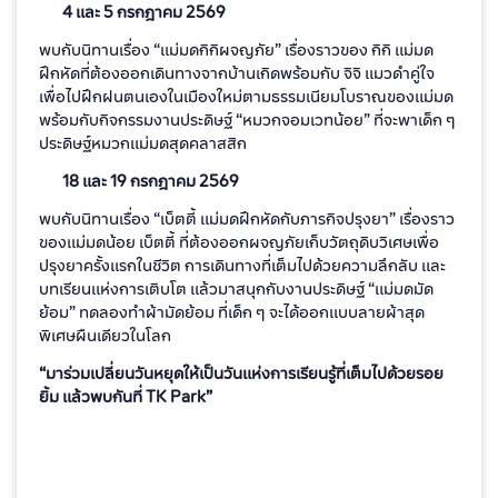
4 และ 5 กรกฎาคม 2569
พบกับนิทานเรื่อง “แม่มดกิกิผจญภัย” เรื่องราวของ กิกิ แม่มด
ฝึกหัดที่ต้องออกเดินทางจากบ้านเกิดพร้อมกับ จิจิ แมวดำคู่ใจ
เพื่อไปฝึกฝนตนเองในเมืองใหม่ตามธรรมเนียมโบราณของแม่มด
พร้อมกับกิจกรรมงานประดิษฐ์ “หมวกจอมเวทน้อย” ที่จะพาเด็ก ๆ
ประดิษฐ์หมวกแม่มดสุดคลาสสิก
18 และ 19 กรกฎาคม 2569
พบกับนิทานเรื่อง “เบ็ตตี้ แม่มดฝึกหัดกับภารกิจปรุงยา” เรื่องราว
ของแม่มดน้อย เบ็ตตี้ ที่ต้องออกผจญภัยเก็บวัตถุดิบวิเศษเพื่อ
ปรุงยาครั้งแรกในชีวิต การเดินทางที่เต็มไปด้วยความลึกลับ และ
บทเรียนแห่งการเติบโต แล้วมาสนุกกับงานประดิษฐ์ “แม่มดมัด
ย้อม” ทดลองทำผ้ามัดย้อม ที่เด็ก ๆ จะได้ออกแบบลายผ้าสุด
พิเศษผืนเดียวในโลก
“มาร่วมเปลี่ยนวันหยุดให้เป็นวันแห่งการเรียนรู้ที่เต็มไปด้วยรอย
ยิ้ม แล้วพบกันที่ TK Park”