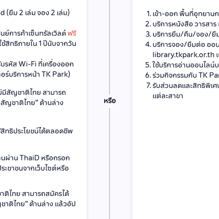
 (ยืม 2 เล่ม จอง 2 เล่ม)
เข้า-ออก พื้นที่อุทยานก
บริการหนังสือ วารสาร
 ศูนย์การค้าเซ็นทรัลเวิลด์
ฟรี
บริการยืม/คืน/จอง/ยืมต
สิทธิภายใน 1 ปีนับจากวัน
บริการจอง/ยืมต่อ ออนไ
library.tkpark.or.th
รับรหัส Wi-Fi ที่เครื่องออก
ใช้บริการอ่านออนไลน์
ตอร์บริการหน้า TK Park)
ร่วมกิจกรรมกับ TK Par
รับส่วนลดและสิทธิพิเศษ
ไม่มีสัญชาติไทย สามารถ
แต่ละสาขา
หรือ
มีสัญชาติไทย” ด้านล่าง
้สิทธิประโยชน์ได้ตลอดชีพ
วตนผ่าน ThaiD หรือกรอก
ระชาชนจากเว็บไซต์หรือ
ญชาติไทย สามารถสมัครได้
ญชาติไทย” ด้านล่าง แล้วอัป