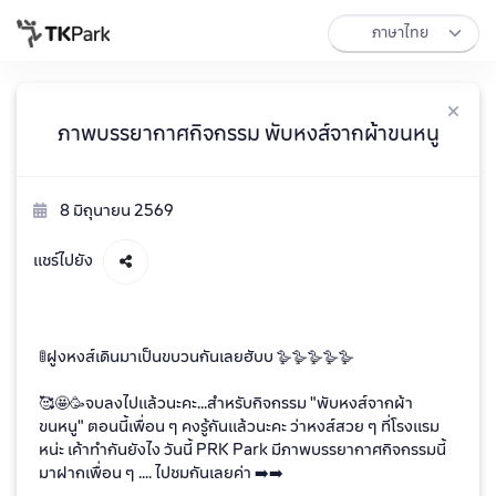
ภาพบรรยากาศกิจกรรม พับหงส์จากผ้าขนหนู
8 มิถุนายน 2569
แชร์ไปยัง
🚦ฝูงหงส์เดินมาเป็นขบวนกันเลยฮับบ 🪿🪿🪿🪿🪿
🥰🤩🥳จบลงไปแล้วนะคะ...สำหรับกิจกรรม "พับหงส์จากผ้า
ขนหนู" ตอนนี้เพื่อน ๆ คงรู้กันแล้วนะคะ ว่าหงส์สวย ๆ ที่โรงแรม
หน่ะ เค้าทำกันยังไง วันนี้ PRK Park มีภาพบรรยากาศกิจกรรมนี้
มาฝากเพื่อน ๆ .... ไปชมกันเลยค่า ➡️➡️