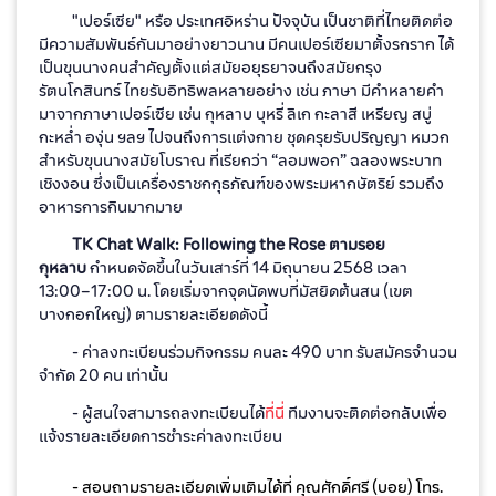
"เปอร์เซีย" หรือ ประเทศอิหร่าน ปัจจุบัน เป็นชาติที่ไทยติดต่อ
มีความสัมพันธ์กันมาอย่างยาวนาน มีคนเปอร์เซียมาตั้งรกราก ได้
เป็นขุนนางคนสำคัญตั้งแต่สมัยอยุธยาจนถึงสมัยกรุง
รัตนโกสินทร์ ไทยรับอิทธิพลหลายอย่าง เช่น ภาษา มีคำหลายคำ
มาจากภาษาเปอร์เซีย เช่น กุหลาบ บุหรี่ ลิเก กะลาสี เหรียญ สบู่
กะหล่ำ องุ่น ฯลฯ ไปจนถึงการแต่งกาย ชุดครุยรับปริญญา หมวก
สำหรับขุนนางสมัยโบราณ ที่เรียกว่า “ลอมพอก” ฉลองพระบาท
เชิงงอน ซึ่งเป็นเครื่องราชกกุธภัณฑ์ของพระมหากษัตริย์ รวมถึง
อาหารการกินมากมาย
TK Chat Walk: Following the Rose ตามรอย
กุหลาบ
กำหนดจัดขึ้นในวันเสาร์ที่ 14 มิถุนายน 2568 เวลา
13:00–17:00 น. โดยเริ่มจากจุดนัดพบที่มัสยิดต้นสน (เขต
บางกอกใหญ่) ตามรายละเอียดดังนี้
- ค่าลงทะเบียนร่วมกิจกรรม คนละ 490 บาท รับสมัครจำนวน
จำกัด 20 คน เท่านั้น
- ผู้สนใจสามารถลงทะเบียนได้
ที่นี่
ทีมงานจะติดต่อกลับเพื่อ
แจ้งรายละเอียดการชำระค่าลงทะเบียน
- สอบถามรายละเอียดเพิ่มเติมได้ที่ คุณศักดิ์ศรี (บอย) โทร.