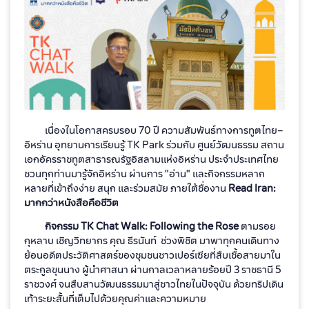
เนื่องในโอกาสครบรอบ 70 ปี ความสัมพันธ์ทางการทูตไทย–
อิหร่าน อุทยานการเรียนรู้ TK Park ร่วมกับ ศูนย์วัฒนธรรม สถาน
เอกอัครราชทูตสาธารณรัฐอิสลามแห่งอิหร่าน ประจำประเทศไทย
ชวนทุกท่านมารู้จักอิหร่าน ผ่านการ "อ่าน" และกิจกรรมหลาก
หลายที่เข้าถึงง่าย สนุก และร่วมสมัย ภายใต้ชื่องาน
Read Iran:
มากกว่าหนังสือคือชีวิต
กิจกรรม
TK Chat Walk: Following the Rose
ตามรอย
กุหลาบ เชิญวิทยากร คุณ ธีรนันท์ ช่วงพิชิต มาพาทุกคนเดินทาง
ย้อนอดีตประวัติศาสตร์ของชุมชนชาวเปอร์เซียที่สืบเชื้อสายมาใน
ตระกูลขุนนาง ผู้นำศาสนา ผ่านกาลเวลาหลายร้อยปี 3 ราชธานี 5
ราชวงศ์ จนสืบสานวัฒนธรรมมาสู่ชาวไทยในปัจจุบัน ด้วยทริปเดิน
เท้าระยะสั้นที่เต็มไปด้วยคุณค่าและความหมาย