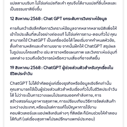
แปลตามบริบท ไม่ใช่แค่แปลทีละคำ คุณจึงได้งานแปลที่ลื่นไหลและ
เป็นธรรมชาติยิ่งขึ้น
12 สิงหาคม 2568 : Chat GPT ยกระดับการวิเคราะห์ข้อมูล
การค้นคว้าเชิงลึกคือการวิเคราะห์ข้อมูลจากหลากหลายมิติเพื่อให้
เข้าใจประเด็นที่สนใจอย่างถ่องแท้ ไม่ใช่แค่การถาม-ตอบทั่วไป คุณ
สามารถใช้ ChatGPT เป็นเครื่องมือได้ โดยเริ่มจากกำหนดหัวข้อ,
ตั้งคำถามหลักและคำถามขยาย จากนั้นฝึกให้ ChatGPT สรุปผล
ในรูปแบบโครงสร้าง เช่น ตารางหรือแผนภาพ และวิเคราะห์แง่มุมที่
แตกต่าง รวมถึงข้อวิจารณ์หรือความเสี่ยงที่อาจเกิดขึ้น
19 สิงหาคม 2568 : ChatGPT ผู้ช่วยส่วนตัวสำหรับทุกเรื่องใน
ชีวิตประจำวัน
ChatGPT ไม่ได้จำกัดอยู่แค่เรื่องธุรกิจหรือข้อมูลเชิงลึกเท่านั้น
คุณสามารถใช้เป็นผู้ช่วยส่วนตัวสำหรับเรื่องทั่วไปในชีวิตประจำวัน
ได้ ไม่ว่าจะเป็นการวางแผนโปรแกรมออกกำลังกาย, การ
สร้างสรรค์เมนูอาหารสุขภาพ, การเปรียบเทียบวิธีการจัดส่งสินค้า
ระหว่างประเทศ, หรือแม้แต่การแก้ไขปัญหาการใช้งาน
คอมพิวเตอร์และแอปพลิเคชันต่างๆ ที่ติดขัด ก็มีคนช่วยให้คำตอบ
ได้ทันที (แต่เรื่องสุขภาพโปรดปรึกษาแพทย์ประกอบ)